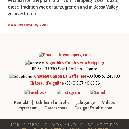
veranlasste Stephan Graf von Neipperg 2001 dazu,
diese Tradition wieder aufzugreifen und in Bessa Valley
zu investieren.
www.bessavalley.com
info@neipperg.com
Vignobles Comtes von Neipperg
BP 34 - 33 330 Saint-Emilion - France
Château Canon La Gaffeliere
+33 (0)5 57 24 71 33
Château d'Aiguilhe
+33 (0)5 57 40 63 56
Kontakt
Echtheitskontrolle
Jahrgänge
Videos
Impressum
Datenschutz
Design : Ex-alto.com
Der Missbrauch von Alkohol schadet der