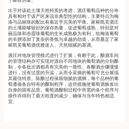
于吸收热量。
出于对该处土壤天然特质的考虑，酒庄葡萄品种的分布
具有相对于该产区来说非典型性的结构，主要特点为梅
洛与品丽珠的配比有着近乎完美的平衡。家秾凯芙酒庄
的土壤能够较好的保存热量，促进葡萄成熟，特别是对
丽品珠和赤霞珠葡萄的生长成熟极为有利，给梅洛葡萄
的丰腴添加了复杂的香氛与卓越的劲道，从而奠定了家
秾凯芙葡萄酒优雅迷人、天然细腻的基调。
酒庄对地块管理模式进行了扩展，有赖于此，酿酒车间
的管理结构亦可实现对源自不同地块的葡萄酒的分别酿
制，令各批次酒都具有完美的一致性。各酿酒步骤缓慢
进行，没有过度的升温，从而令采摘的葡萄可充分展现
其最佳特质。陈酿过程保留细腻的酒脚，每个品种的葡
萄遵循各自特有的酿制程序，这些措施使葡萄酒焕发出
自身的固有品质。葡萄酒酿制过程中所需的各个程序与
操作亦得到了最大程度的减少，确保与当年特色相适
宜。