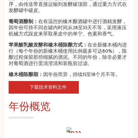
序，由传送带直接运输到发酵罐顶部，通过重力方式在
发酵罐中破皮。
葡萄酒酿制：
在有温控的橡木酿酒罐中进行酒精发酵，
因年份可持不同在罐内时间从28至35天不等，采用液压
机械方式踩皮来萃取果皮中的单宁、色素和香气。
苹果酸乳酸发酵和橡木桶陈酿方式：
在全新橡木桶内进
行（每个年份的新橡木桶使用比例最多可达80%），陈
酿过程保留那些细腻的酒泥。不同的年份，除非必要才
对葡萄酒进行蛋清澄清和装瓶前过滤。
橡木桶陈酿期：
因年份而异，持续15至18个月不等。
下载技术资料文件
年份概览
prev
next
2023