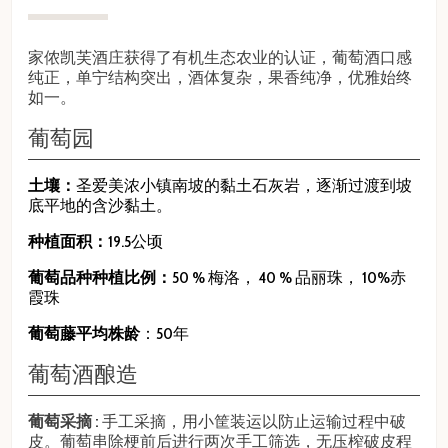
家侬凯芙酒庄获得了有机生态农业的认证，葡萄酒口感
纯正，单宁结构突出，酒体复杂，果香纯净，优雅始终
如一。
葡萄园
土壤：
圣爱美浓小镇南坡的黏土石灰岩，逐渐过渡到坡
底平地的含沙黏土。
种植面积：
19.5公顷
葡萄品种种植比例：
50 % 梅洛， 40 % 品丽珠， 10%赤
霞珠
葡萄藤平均株龄
：50年
葡萄酒酿造
葡萄采摘 :
手工采摘，用小筐装运以防止运输过程中破
皮。葡萄串除梗前后进行两次手工筛选，无压榨破皮程