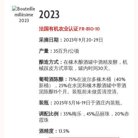
2023
法国有机农业认证 FR-BIO-10
采摘日期：
2023年9月20-29日
产量：
35百升/公顷
酿造方式：
在橡木酿酒罐中酒精发酵，机
械踩皮方式萃取，罐内时间30天。
葡萄酒陈酿：
75%在波尔多橡木桶（40%
新桶），25%在水泥和橡木酿酒罐中带酒
泥陈酿15个月。装瓶前未做蛋清澄清。
装瓶：
2025年5月16-19日于酒庄内装瓶。
调配比例：
35%梅乐，45%品丽珠，20%赤
霞珠
酒精度：
13.5%